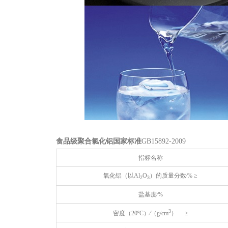
食品级聚合氯化铝国家标准
GB15892-2009
指标名称
氧化铝（以Al
O
）的质量分数∕% ≥
2
3
盐基度∕%
3
密度（20ºC）∕（g/cm
） ≥