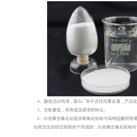
+
4、颜色洁白纯净，除AL
外不含任何重金属，产品
5、含铁量低，具有低温易溶的特点。
6、白色聚合氯化铝是由氢氧化铝粉与高纯盐酸经喷雾
自然沉淀后经过辊筒烘干而成的；白色聚合氯化铝相对