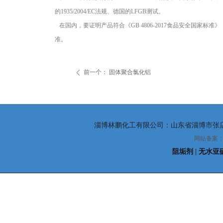
的1935/2004/EC法规、德国的LFGB测试。
在国内，要证明产品符合《GB 4806-2017食品安全国家
准。
前一个：
固体聚合氯化铝
ꄴ
淄博林鹏化工有限公司：山东省淄博市张店区东四路
网站备案：
阻垢剂
| 无水