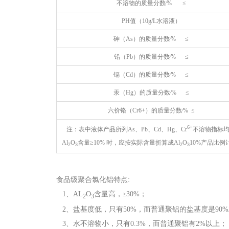
不溶物的质量分数∕% ≤
PH值（10g/L水溶液）
砷（As）的质量分数∕% ≤
铅（Pb）的质量分数∕% ≤
镉（Cd）的质量分数∕% ≤
汞（Hg）的质量分数∕% ≤
六价铬（Cr6+）的质量分数∕% ≤
6+
注：表中液体产品所列As、Pb、Cd、Hg、Cr
不溶物指标均
Al
O
含量≥10% 时，应按实际含量折算成Al
O
10%产品比
2
3
2
3
食品级聚合氯化铝特点:
1、AL
O
含量高，
30%；
≥
2
3
2、盐基度低，只有50%，而普通聚铝的盐基度是90
3、水不溶物小，只有0.3%，而普通聚铝有2%以上