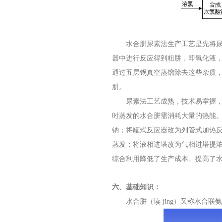
水合肼尿素法生产工艺是先将尿素
器中进行反应得到粗肼，即氧化液，
通过五层锅真空蒸馏除去这些杂质，
肼。
尿素法工艺成熟，技术易掌握，但
时蒸发的水合肼需消耗大量的热能
钠；将罐式反应器改为列管式加热
蒸发；将液相进塔改为气相进塔提
综合利用降低了生产成本、提高了
六、基础知识：
水合肼（读 jǐng）又称水合联