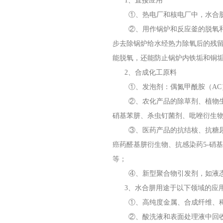
1、直接应用
①、热电厂和核电厂中，水合肼
②、用作锅炉和反应釜的脱氧和脱
步去除锅炉给水经热力除氧后的残
能脱氧，还能防止锅炉内铁垢和铜
2、合成化工原料
①、发泡剂：偶氮甲酰胺（AC）、
②、农化产品的除草剂、植物生长
硝基苯肼、杀虫钉菌剂、吡唑衍生物
③、医药产品的抗结核、抗糖尿病药
癌药醛基肼衍生物、抗感染药5-硝
等；
④、新型聚合物引发剂，如液
3、水合肼用途于以下领域的应
①、高纯度金属、合成纤维、稀
②、酸洗液和表面处理液中回