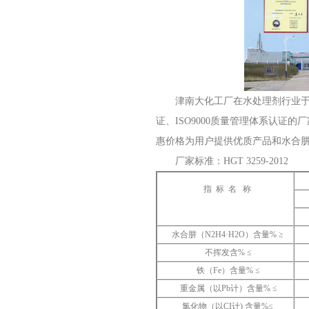
津南大化工厂在水处理剂行业于
证、ISO9000质量管理体系认
惠价格为用户提供优质产品和水合
厂家标准：HGT 3259-2012
指 标 名 称
水合肼（N2H4·H2O）含量% ≥
不挥发含% ≤
铁（Fe）含量% ≤
重金属（以Pb计）含量% ≤
氯化物（以CI计) 含量%≤