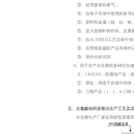
③、处理废液和废气；
④、在电子市场中使用的各等级
⑤、塑料和金属（镍、钴、铁、
⑥、是火箭燃料和炸药、及重氮燃
⑦、在ACTIRED工艺过程中使
⑧、在照相及摄影产品等用作还
⑨、用作分析试剂
4、用于生产水合肼的多种衍生物
①、LIOZAN：防腐蚀产品，
②、肼盐：用途于合成中间体，
③、三唑产品：1，2，4-三唑/1 ，2
五、次氯酸钠和尿素法生产工艺及
水合肼生产厂家采用新型尿素和