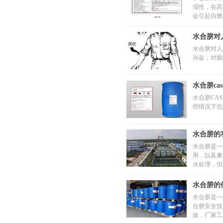
湿性，在高
会引起自燃
水合肼对
水合肼对人
兴奋；对眼
水合肼cas
水合肼CA
些情况下也会
水合肼的
水合肼是一
用，以及兼
水处理，但
水合肼的
水合肼是一
合肼安全技
故，厂家工